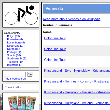
Vennesla
Read more about Vennesla on Wikipedia
Routes in Vennesla
Name
Go to country
Belgia (13)
Color Line Tour
Frankrike (4)
Luxemburg (4)
Nederland (1)
Color Line Tour
Norge (89)
Portugal (4)
Spania (16)
Storbritannia (1)
Color Line Tour
Tyskland (10)
Østerrike (1)
Kristiansand - Evje - Hynnekleiv - Kristiansan
Advanced search
Kristiansand - Hornnes - Konsmo - Kristiansa
Contact editor
Kristiansand - Hægeland - Iveland - Vatnestrø
Kristiansand - Hægeland - Iveland - Vennesla 