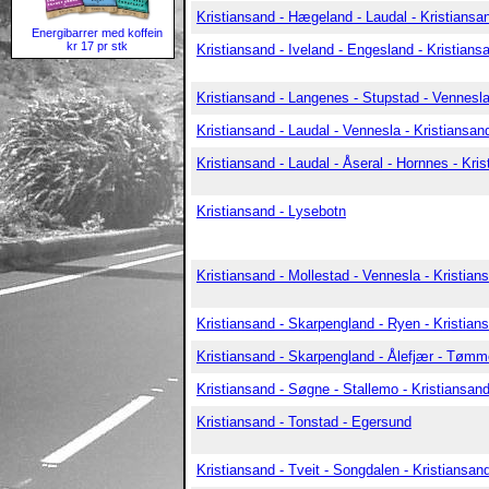
Kristiansand - Hægeland - Laudal - Kristiansa
Energibarrer med koffein
kr 17 pr stk
Kristiansand - Iveland - Engesland - Kristians
Kristiansand - Langenes - Stupstad - Vennesla
Kristiansand - Laudal - Vennesla - Kristiansan
Kristiansand - Laudal - Åseral - Hornnes - Kri
Kristiansand - Lysebotn
Kristiansand - Mollestad - Vennesla - Kristian
Kristiansand - Skarpengland - Ryen - Kristian
Kristiansand - Skarpengland - Ålefjær - Tømme
Kristiansand - Søgne - Stallemo - Kristiansan
Kristiansand - Tonstad - Egersund
Kristiansand - Tveit - Songdalen - Kristiansan