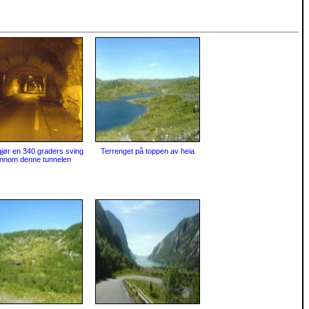
gjør en 340 graders sving
Terrenget på toppen av heia
ennom denne tunnelen