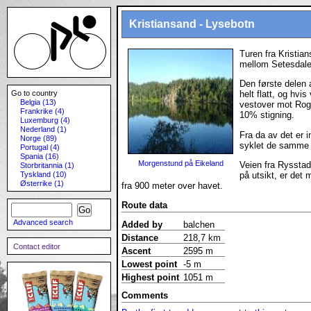
Kristiansand - Lysebotn
Turen fra Kristian
mellom Setesdale
Den første delen 
Go to country
helt flatt, og hvi
Belgia (13)
vestover mot Rog
Frankrike (4)
10% stigning.
Luxemburg (4)
Nederland (1)
Fra da av det er i
Norge (89)
syklet de samme 
Portugal (4)
Spania (16)
Morgenstund på Eikeland
Veien fra Rysstad 
Storbritannia (1)
på utsikt, er det
Tyskland (10)
Østerrike (1)
fra 900 meter over havet.
Route data
Advanced search
Added by
balchen
Distance
218,7 km
Contact editor
Ascent
2595 m
Lowest point
-5 m
Highest point
1051 m
Comments