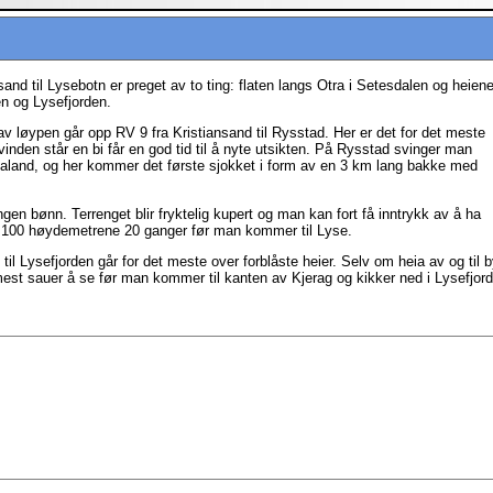
sand til Lysebotn er preget av to ting: flaten langs Otra i Setesdalen og heien
n og Lysefjorden.
av løypen går opp RV 9 fra Kristiansand til Rysstad. Her er det for det meste
s vinden står en bi får en god tid til å nyte utsikten. På Rysstad svinger man
aland, og her kommer det første sjokket i form av en 3 km lang bakke med
ngen bønn. Terrenget blir fryktelig kupert og man kan fort få inntrykk av å ha
100 høydemetrene 20 ganger før man kommer til Lyse.
til Lysefjorden går for det meste over forblåste heier. Selv om heia av og til b
 mest sauer å se før man kommer til kanten av Kjerag og kikker ned i Lysefjor