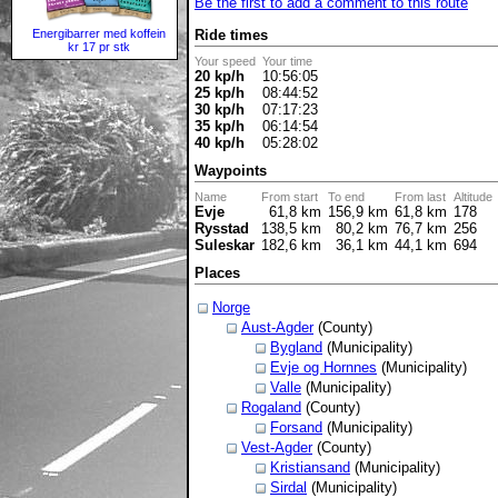
Be the first to add a comment to this route
Energibarrer med koffein
Ride times
kr 17 pr stk
Your speed
Your time
20 kp/h
10:56:05
25 kp/h
08:44:52
30 kp/h
07:17:23
35 kp/h
06:14:54
40 kp/h
05:28:02
Waypoints
Name
From start
To end
From last
Altitude
Evje
61,8 km
156,9 km
61,8 km
178
Rysstad
138,5 km
80,2 km
76,7 km
256
Suleskar
182,6 km
36,1 km
44,1 km
694
Places
Norge
Aust-Agder
(County)
Bygland
(Municipality)
Evje og Hornnes
(Municipality)
Valle
(Municipality)
Rogaland
(County)
Forsand
(Municipality)
Vest-Agder
(County)
Kristiansand
(Municipality)
Sirdal
(Municipality)