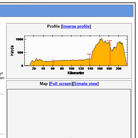
e
Profile [
Inverse profile
]
yr
den
Map [
Full screen
][
Simple view
]