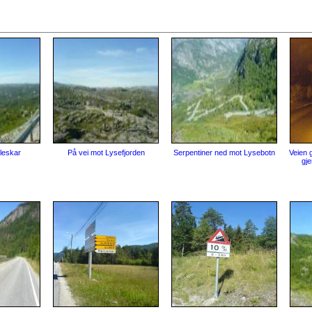
leskar
På vei mot Lysefjorden
Serpentiner ned mot Lysebotn
Veien 
gj