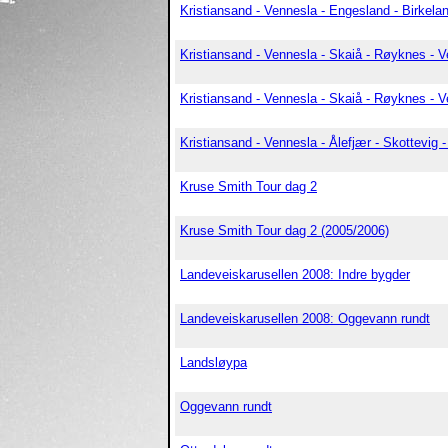
Kristiansand - Vennesla - Engesland - Birkelan
Kristiansand - Vennesla - Skaiå - Røyknes - V
Kristiansand - Vennesla - Skaiå - Røyknes - V
Kristiansand - Vennesla - Ålefjær - Skottevig -
Kruse Smith Tour dag 2
Kruse Smith Tour dag 2 (2005/2006)
Landeveiskarusellen 2008: Indre bygder
Landeveiskarusellen 2008: Oggevann rundt
Landsløypa
Oggevann rundt