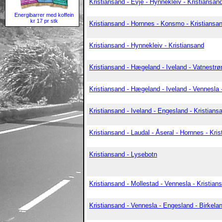
Kristiansand - Evje - Hynnekleiv - Kristiansan
Energibarrer med koffein
kr 17 pr stk
Kristiansand - Hornnes - Konsmo - Kristiansa
Kristiansand - Hynnekleiv - Kristiansand
Kristiansand - Hægeland - Iveland - Vatnestrø
Kristiansand - Hægeland - Iveland - Vennesla 
Kristiansand - Iveland - Engesland - Kristians
Kristiansand - Laudal - Åseral - Hornnes - Kri
Kristiansand - Lysebotn
Kristiansand - Mollestad - Vennesla - Kristian
Kristiansand - Vennesla - Engesland - Birkela