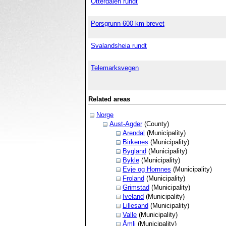
Otterdalen rundt
Porsgrunn 600 km brevet
Svalandsheia rundt
Telemarksvegen
Related areas
Norge
Aust-Agder
(County)
Arendal
(Municipality)
Birkenes
(Municipality)
Bygland
(Municipality)
Bykle
(Municipality)
Evje og Hornnes
(Municipality)
Froland
(Municipality)
Grimstad
(Municipality)
Iveland
(Municipality)
Lillesand
(Municipality)
Valle
(Municipality)
Åmli
(Municipality)