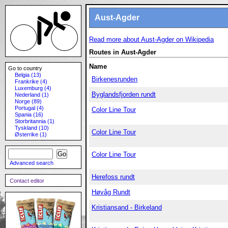
Aust-Agder
Read more about Aust-Agder on Wikipedia
Routes in Aust-Agder
Name
Go to country
Belgia (13)
Birkenesrunden
Frankrike (4)
Luxemburg (4)
Byglandsfjorden rundt
Nederland (1)
Norge (89)
Portugal (4)
Color Line Tour
Spania (16)
Storbritannia (1)
Tyskland (10)
Color Line Tour
Østerrike (1)
Color Line Tour
Advanced search
Herefoss rundt
Contact editor
Høvåg Rundt
Kristiansand - Birkeland