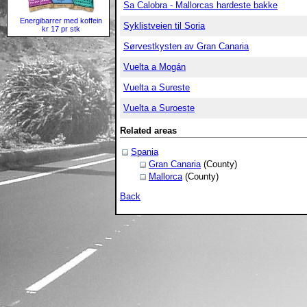
Sa Calobra - Mallorcas hardeste bakke
Energibarrer med koffein
Syklistveien til Soria
kr 17 pr stk
Sørvestkysten av Gran Canaria
Vuelta a Mogán
Vuelta a Sureste
Vuelta a Suroeste
Related areas
Spania
Gran Canaria
(County)
Mallorca
(County)
Back