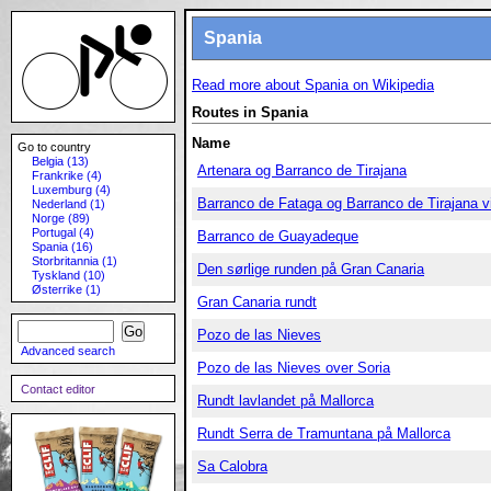
Spania
Read more about Spania on Wikipedia
Routes in Spania
Name
Go to country
Belgia (13)
Artenara og Barranco de Tirajana
Frankrike (4)
Luxemburg (4)
Barranco de Fataga og Barranco de Tirajana 
Nederland (1)
Norge (89)
Portugal (4)
Barranco de Guayadeque
Spania (16)
Storbritannia (1)
Den sørlige runden på Gran Canaria
Tyskland (10)
Østerrike (1)
Gran Canaria rundt
Pozo de las Nieves
Advanced search
Pozo de las Nieves over Soria
Contact editor
Rundt lavlandet på Mallorca
Rundt Serra de Tramuntana på Mallorca
Sa Calobra